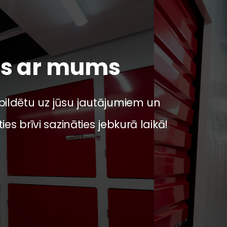
es ar mums
tbildētu uz jūsu jautājumiem un
ies brīvi sazināties jebkurā laikā!