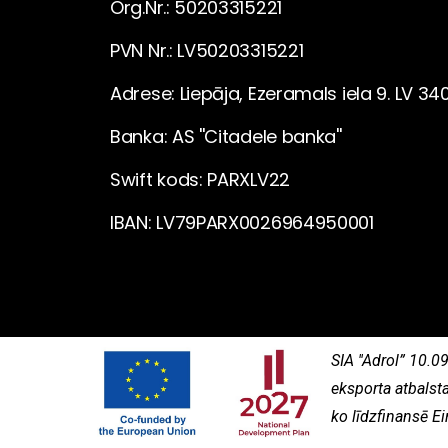
Org.Nr.: 50203315221
PVN Nr.: LV50203315221
Adrese: Liepāja, Ezeramals iela 9. LV 340
Banka: AS ''Citadele banka''
Swift kods: PARXLV22
IBAN: LV79PARX0026964950001
SIA ''Adrol” 10.
eksporta atbalst
ko līdzfinansē Ei