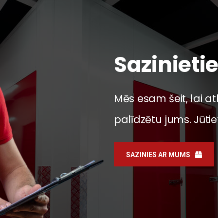
Sazinieti
Mēs esam šeit, lai a
palīdzētu jums. Jūtiet
SAZINIES AR MUMS