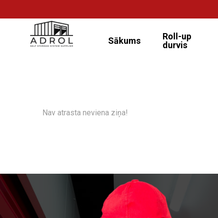
Roll-up
Sākums
durvis
Nav atrasta neviena ziņa!