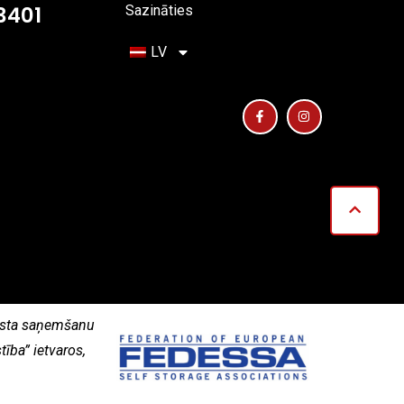
 3401
Sazināties
LV
alsta saņemšanu
ība” ietvaros,