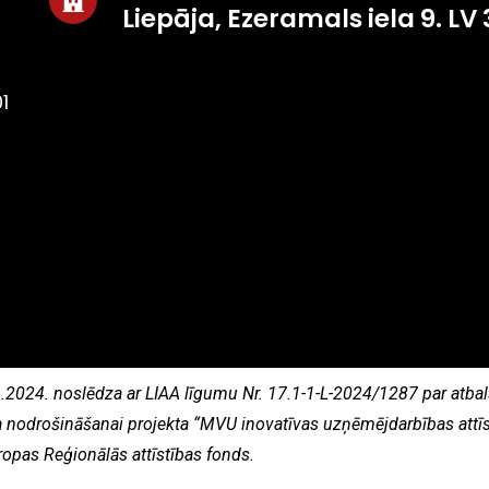
Liepāja, Ezeramals iela 9. LV
1
09.2024. noslēdza ar LIAA līgumu Nr. 17.1-1-L-2024/1287 par atb
a nodrošināšanai projekta “MVU inovatīvas uzņēmējdarbības attīst
ropas Reģionālās attīstības fonds.