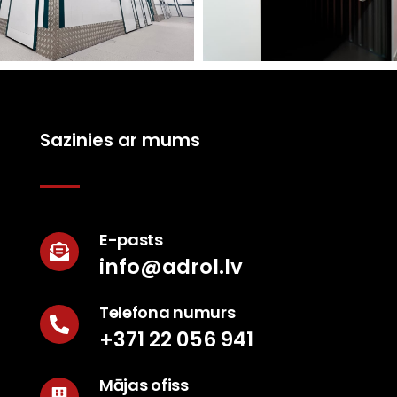
Sazinies ar mums
E-pasts
info@adrol.lv
Telefona numurs
+371 22 056 941
Mājas ofiss