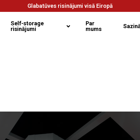
Glabatūves risinājumi visā Eiropā
Self-storage
Par
Sazinā
risinājumi
mums