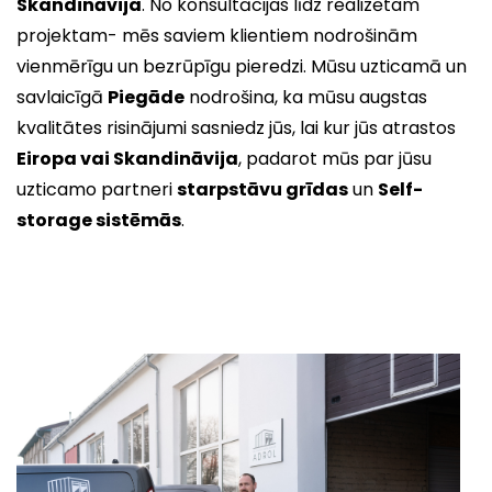
Skandināvija
. No konsultācijas līdz realizētam
projektam- mēs saviem klientiem nodrošinām
vienmērīgu un bezrūpīgu pieredzi. Mūsu uzticamā un
savlaicīgā
Piegāde
nodrošina, ka mūsu augstas
kvalitātes risinājumi sasniedz jūs, lai kur jūs atrastos
Eiropa vai Skandināvija
, padarot mūs par jūsu
uzticamo partneri
starpstāvu grīdas
un
Self-
storage sistēmās
.