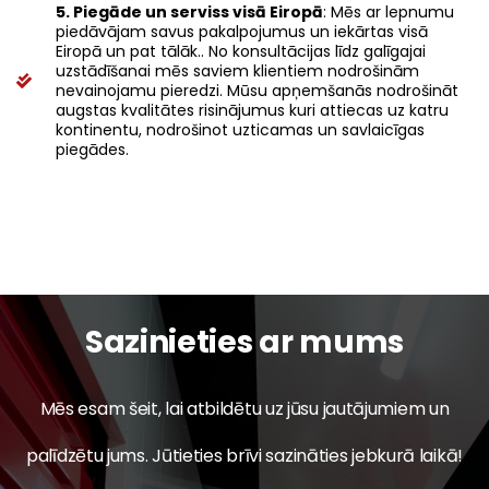
5. Piegāde un serviss visā Eiropā
: Mēs ar lepnumu
piedāvājam savus pakalpojumus un iekārtas visā
Eiropā un pat tālāk.. No konsultācijas līdz galīgajai
uzstādīšanai mēs saviem klientiem nodrošinām
nevainojamu pieredzi. Mūsu apņemšanās nodrošināt
augstas kvalitātes risinājumus kuri attiecas uz katru
kontinentu, nodrošinot uzticamas un savlaicīgas
piegādes.
Sazinieties ar mums
Mēs esam šeit, lai atbildētu uz jūsu jautājumiem un
palīdzētu jums. Jūtieties brīvi sazināties jebkurā laikā!