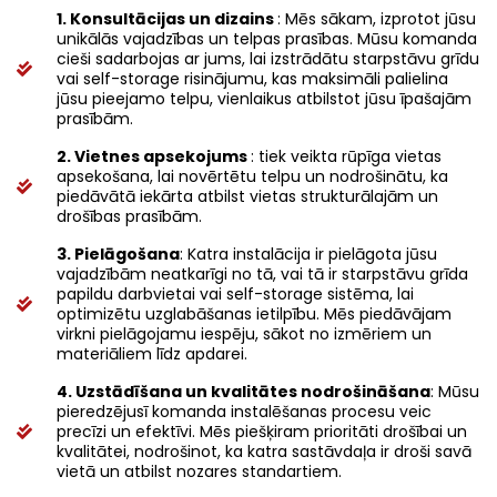
1. Konsultācijas un dizains
: Mēs sākam, izprotot jūsu
unikālās vajadzības un telpas prasības. Mūsu komanda
cieši sadarbojas ar jums, lai izstrādātu starpstāvu grīdu
vai self-storage risinājumu, kas maksimāli palielina
jūsu pieejamo telpu, vienlaikus atbilstot jūsu īpašajām
prasībām.
2. Vietnes apsekojums
: tiek veikta rūpīga vietas
apsekošana, lai novērtētu telpu un nodrošinātu, ka
piedāvātā iekārta atbilst vietas strukturālajām un
drošības prasībām.
3. Pielāgošana
: Katra instalācija ir pielāgota jūsu
vajadzībām neatkarīgi no tā, vai tā ir starpstāvu grīda
papildu darbvietai vai self-storage sistēma, lai
optimizētu uzglabāšanas ietilpību. Mēs piedāvājam
virkni pielāgojamu iespēju, sākot no izmēriem un
materiāliem līdz apdarei.
4. Uzstādīšana un kvalitātes nodrošināšana
: Mūsu
pieredzējusī komanda instalēšanas procesu veic
precīzi un efektīvi. Mēs piešķiram prioritāti drošībai un
kvalitātei, nodrošinot, ka katra sastāvdaļa ir droši savā
vietā un atbilst nozares standartiem.