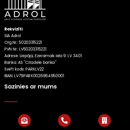
Rekvizīti
SIA Adrol
Org.Nr.: 50203315221
PVN Nr.: LV50203315221
Adrese: Liepāja, Ezeramals iela 9. LV 3401
Banka: AS ''Citadele banka''
Swift kods: PARXLV22
IBAN: LV79PARX0026964950001
Sazinies ar mums