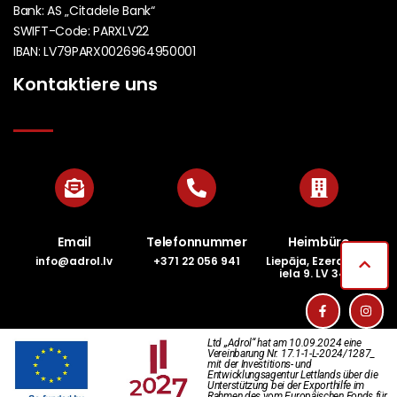
Bank: AS „Citadele Bank“
SWIFT-Code: PARXLV22
IBAN: LV79PARX0026964950001
Kontaktiere uns
Email
Telefonnummer
Heimbüro
info@adrol.lv
+371 22 056 941
Liepāja, Ezeramals
iela 9. LV 3401
Ltd „Adrol“ hat am 10.09.2024 eine
Vereinbarung Nr. 17.1-1-L-2024/1287_
mit der Investitions- und
Entwicklungsagentur Lettlands über die
Unterstützung bei der Exporthilfe im
Rahmen des vom Europäischen Fonds für