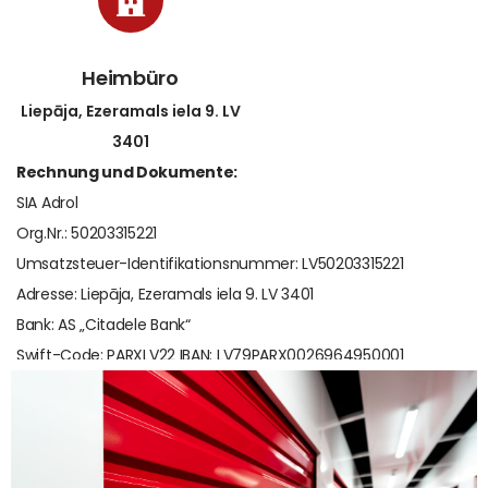
Heimbüro
Liepāja, Ezeramals iela 9. LV
3401
Rechnung und Dokumente:
SIA Adrol
Org.Nr.: 50203315221
Umsatzsteuer-Identifikationsnummer: LV50203315221
Adresse: Liepāja, Ezeramals iela 9. LV 3401
Bank: AS „Citadele Bank“
Swift-Code: PARXLV22 IBAN: LV79PARX0026964950001